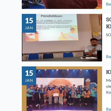
Ba
15
S
K
JAN
SO
Ba
15
K
JAN
Me
ol
Ko
Ba