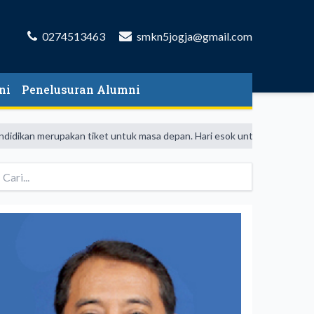
0274513463
smkn5jogja@gmail.com
ni
Penelusuran Alumni
an merupakan tiket untuk masa depan. Hari esok untuk orang-orang yang 