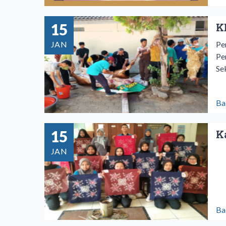
15
K
JAN
Pe
Pe
Se
Ba
15
K
JAN
Ba