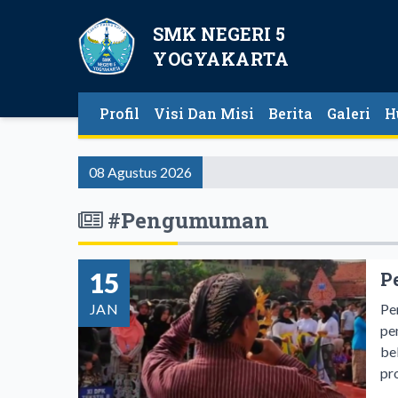
SMK NEGERI 5
YOGYAKARTA
Profil
Visi Dan Misi
Berita
Galeri
H
08 Agustus 2026
#Pengumuman
15
P
JAN
Pe
pe
be
pr