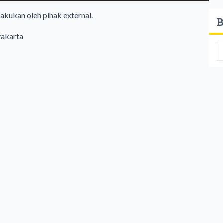
akukan oleh pihak external.
B
yakarta