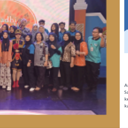
A
S
k
k