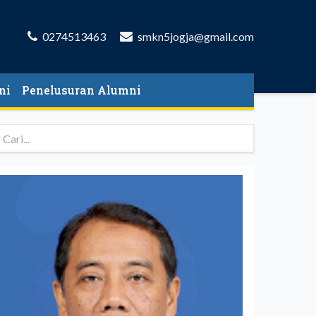
0274513463
smkn5jogja@gmail.com
ni
Penelusuran Alumni