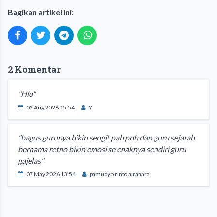
Bagikan artikel ini:
2 Komentar
"Hlo"
02 Aug 2026 15:54
Y
"bagus gurunya bikin sengit pah poh dan guru sejarah
bernama retno bikin emosi se enaknya sendiri guru
gajelas"
07 May 2026 13:54
pamudyo rinto airanara